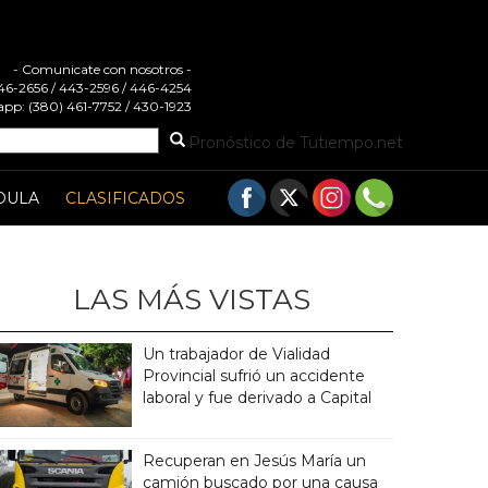
- Comunicate con nosotros -
 446-2656 / 443-2596 / 446-4254
pp: (380) 461-7752 / 430-1923
Pronóstico de Tutiempo.net
DULA
CLASIFICADOS
LAS MÁS VISTAS
Un trabajador de Vialidad
Provincial sufrió un accidente
laboral y fue derivado a Capital
Recuperan en Jesús María un
camión buscado por una causa