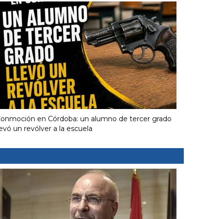
onmoción en Córdoba: un alumno de tercer grado
levó un revólver a la escuela