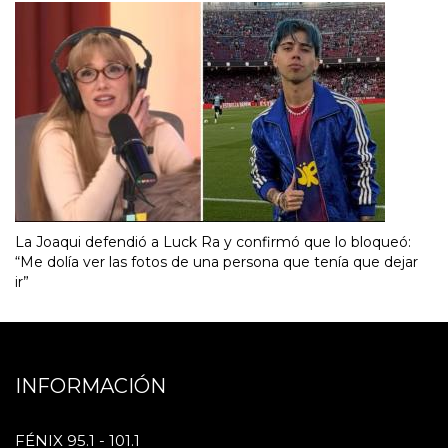
La Joaqui defendió a Luck Ra y confirmó que lo bloqueó:
“Me dolía ver las fotos de una persona que tenía que dejar
ir”
INFORMACIÓN
FÉNIX 95.1 - 101.1