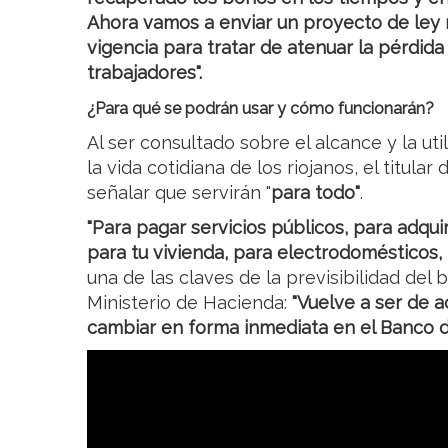
Ahora vamos a enviar un proyecto de ley
vigencia para tratar de atenuar la pérdida
trabajadores".
¿Para qué se podrán usar y cómo funcionarán?
Al ser consultado sobre el alcance y la uti
la vida cotidiana de los riojanos, el titular
señalar que servirán "
para todo"
.
"Para pagar servicios públicos, para adqui
para tu vivienda, para electrodomésticos,
una de las claves de la previsibilidad del
Ministerio de Hacienda:
"Vuelve a ser de 
cambiar en forma inmediata en el Banco de 
El trasfondo de una medida forzada por la reces
Este nuevo lanzamiento de los BOCADE se 
extremadamente delicado para la provinc
equipo económico de Hacienda, La Rioja re