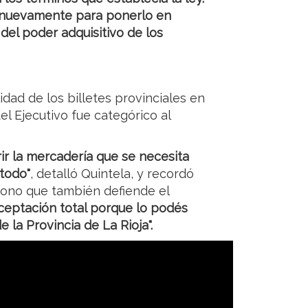
 nuevamente para ponerlo en
 del poder adquisitivo de los
lidad de los billetes provinciales en
 del Ejecutivo fue categórico al
rir la mercadería que se necesita
 todo"
, detalló Quintela, y recordó
 bono que también defiende el
aceptación total porque lo podés
la Provincia de La Rioja".
ión
da en un contexto fiscal
ia. Como lo había pormenorizado el
gistra una caída del 17,2% en