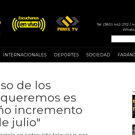
Tel: (380) 442-2112 /
Whatsa
INTERNACIONALES
DEPORTES
SOCIEDAD
FARÁN
so de los
 queremos es
ño incremento
e julio"