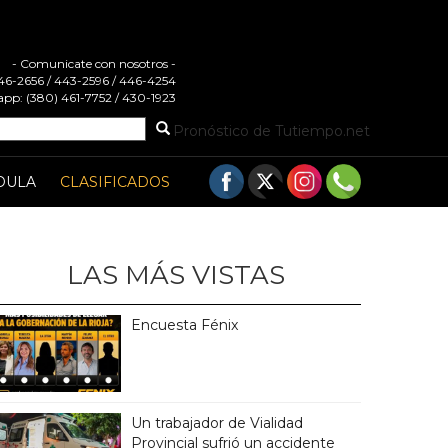
- Comunicate con nosotros -
 446-2656 / 443-2596 / 446-4254
pp: (380) 461-7752 / 430-1923
Pronóstico de Tutiempo.net
DULA
CLASIFICADOS
LAS MÁS VISTAS
Encuesta Fénix
Un trabajador de Vialidad
Provincial sufrió un accidente