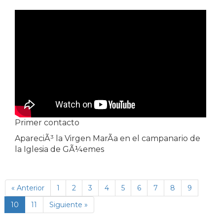
Primer contacto
ApareciÃ³ la Virgen MarÃ­a en el campanario de
la Iglesia de GÃ¼emes
« Anterior
1
2
3
4
5
6
7
8
9
(página
10
11
Siguiente »
actual)