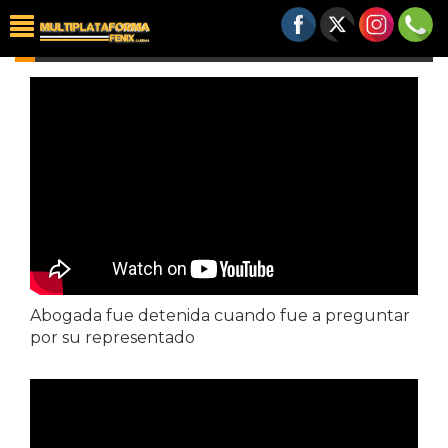
VIDEOS
Abogada fue detenida cuando fue a preguntar
por su representado