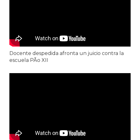
Docente despedida afronta un juicio contra la
escuela PÃ­o XII