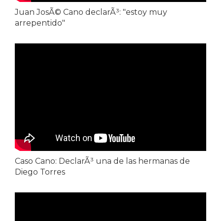
Juan JosÃ© Cano declarÃ³: "estoy muy
arrepentido"
Caso Cano: DeclarÃ³ una de las hermanas de
Diego Torres