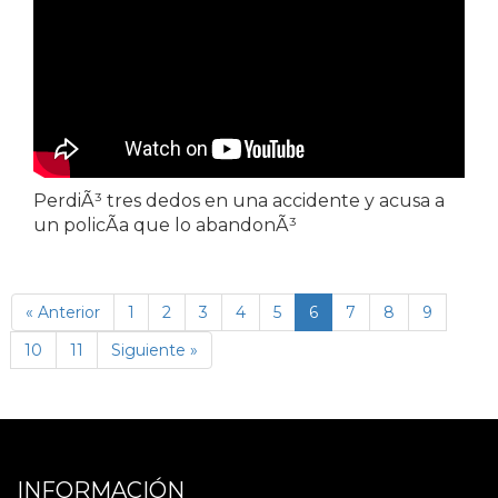
PerdiÃ³ tres dedos en una accidente y acusa a
un policÃ­a que lo abandonÃ³
(página
« Anterior
1
2
3
4
5
6
7
8
9
actual)
10
11
Siguiente »
INFORMACIÓN