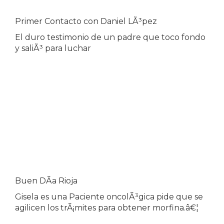
Primer Contacto con Daniel LÃ³pez
El duro testimonio de un padre que toco fondo
y saliÃ³ para luchar
Buen DÃ­a Rioja
Gisela es una Paciente oncolÃ³gica pide que se
agilicen los trÃ¡mites para obtener morfina.â€¦