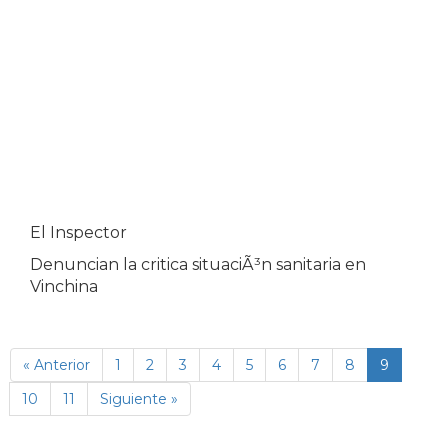
El Inspector
Denuncian la critica situaciÃ³n sanitaria en
Vinchina
(página
« Anterior
1
2
3
4
5
6
7
8
9
actual)
10
11
Siguiente »