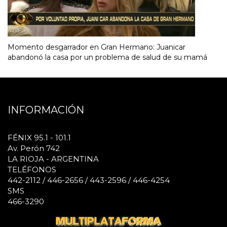
Momento desgarrador en Gran Hermano: Juanicar
abandonó la casa por un problema de salud de su mamá
INFORMACIÓN
FÉNIX 95.1 - 101.1
Av. Perón 742
LA RIOJA - ARGENTINA
TELÉFONOS
442-2112 / 446-2656 / 443-2596 / 446-4254
SMS
466-3290