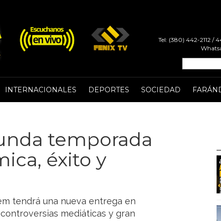
Tel: (380) 442-2112 /
Whatsa
INTERNACIONALES
DEPORTES
SOCIEDAD
FARÁN
gunda temporada
ca, éxito y
nem tendrá una nueva entrega en
 controversias mediáticas y gran