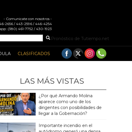
- Comunicate con nosotros -
 446-2656 / 443-2596 / 446-4254
pp: (380) 461-7752 / 430-1923
Pronóstico de Tutiempo.net
DULA
CLASIFICADOS
LAS MÁS VISTAS
¿Por qué Armando Molina
aparece como uno de los
dirigentes con posibilidades de
llegar a la Gobernación?
Importante incendio en el
autódromo generó una densa