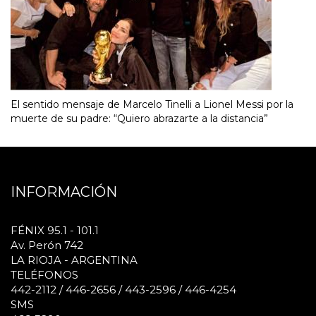
El sentido mensaje de Marcelo Tinelli a Lionel Messi por la
muerte de su padre: “Quiero abrazarte a la distancia”
INFORMACIÓN
FÉNIX 95.1 - 101.1
Av. Perón 742
LA RIOJA - ARGENTINA
TELÉFONOS
442-2112 / 446-2656 / 443-2596 / 446-4254
SMS