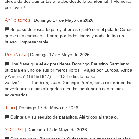
olvidó de dos aumentos anuales desde la pandemia!!!! Memoria
por favor !
Ahí lo tenés
| Domingo 17 de Mayo de 2026
Se pasó de rosca bigote y ahora se juntó con el pelado Cúneo
que es un camaleón. Ladra por todos lados y nadie le tira un
hueso.. impresentable...
PeroNista
| Domingo 17 de Mayo de 2026
Una frase que el ex presidente Domingo Faustino Sarmiento
utilizara en uno de sus primeros libros: “Viajes por Europa, África
y América” (1845/1847).......“Del ridículo no se
vuelve”..........Tambien, Juan Domingo Perón, solía recurrir en las
advertencias a sus allegados o en las sentencias contra sus
adversarios.......
Juan
| Domingo 17 de Mayo de 2026
Quintela y su séquito de parásitos. Alérgicos al trabajo.
YO CREI
| Domingo 17 de Mayo de 2026
Que era para "Blanquear" la Quincenita o aumentar el sueldo