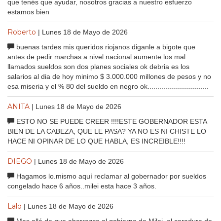
que tenés que ayudar, nosotros gracias a nuestro esfuerzo
estamos bien
Roberto
| Lunes 18 de Mayo de 2026
buenas tardes mis queridos riojanos diganle a bigote que
antes de pedir marchas a nivel nacional aumente los mal
llamados sueldos son dos planes sociales ok debria es los
salarios al dia de hoy minimo $ 3.000.000 millones de pesos y no
esa miseria y el % 80 del sueldo en negro ok...............................
ANITA
| Lunes 18 de Mayo de 2026
ESTO NO SE PUEDE CREER !!!!ESTE GOBERNADOR ESTA
BIEN DE LA CABEZA, QUE LE PASA? YA NO ES NI CHISTE LO
HACE NI OPINAR DE LO QUE HABLA, ES INCREIBLE!!!!
DIEGO
| Lunes 18 de Mayo de 2026
Hagamos lo.mismo aquí reclamar al gobernador por sueldos
congelado hace 6 años..milei esta hace 3 años.
Lalo
| Lunes 18 de Mayo de 2026
Mas allá de que aborrezco al gobierno de Milei, el caradura de