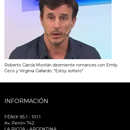
Roberto García Moritán desmiente romances con Emily
Ceco y Virginia Gallardo: "Estoy soltero"
INFORMACIÓN
FÉNIX 95.1 - 101.1
Av. Perón 742
LA RIOJA - ARGENTINA