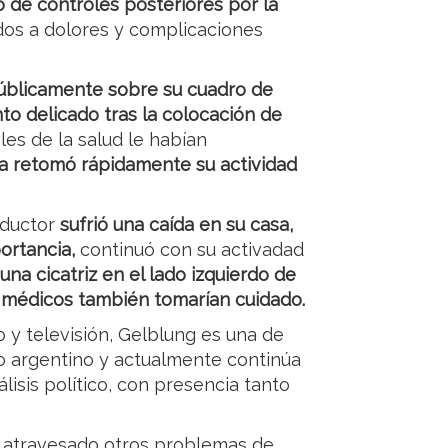
co de controles posteriores por la
os a dolores y complicaciones
úblicamente sobre su cuadro de
o delicado tras la colocación de
ales de la salud le habían
ta retomó rápidamente su actividad
nductor
sufrió una caída en su casa,
ortancia,
continuó con su activadad
na cicatriz en el lado izquierdo de
os médicos también tomarían cuidado.
 y televisión, Gelblung es una de
mo argentino y actualmente continúa
lisis político, con presencia tanto
ía atravesado otros problemas de