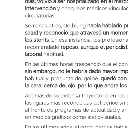
días, volvió a ser hospitalizado en el mar
intervención
y chequeos médicos vinculad
circulatorias.
Semanas atrás, Gelblung
había hablado p
salud y reconoció que atravesó un moment
los stents
. En esa instancia, los profesion
recomendado
reposo, aunque el periodis
laboral
habitual.
En las últimas horas trascendió que el co
sin embargo, no le habría dado mayor imp
habitual y, producto del golpe,
quedó con u
la cara, cerca del ojo, por lo que ahora l
Además de su extensa trayectoria en radio
las figuras más reconocidas del periodis
al frente de programas de actualidad y aná
en medios gráficos como audiovisuales.
En los últimos años, el conductor ya hab