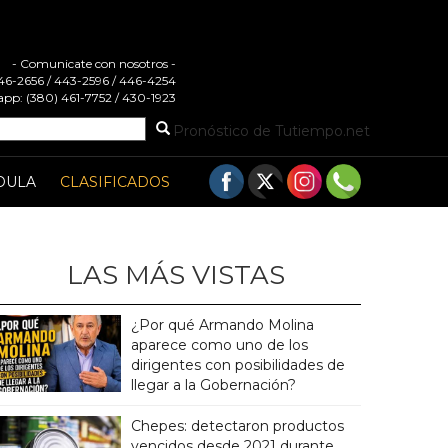
- Comunicate con nosotros -
 446-2656 / 443-2596 / 446-4254
pp: (380) 461-7752 / 430-1923
Pronóstico de Tutiempo.net
DULA
CLASIFICADOS
LAS MÁS VISTAS
¿Por qué Armando Molina
aparece como uno de los
dirigentes con posibilidades de
llegar a la Gobernación?
Chepes: detectaron productos
vencidos desde 2021 durante