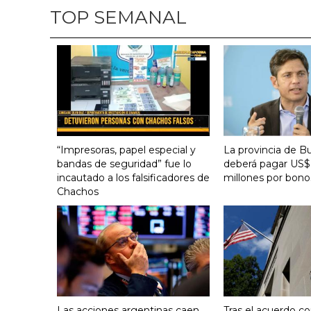
TOP SEMANAL
“Impresoras, papel especial y
La provincia de B
bandas de seguridad” fue lo
deberá pagar US$
incautado a los falsificadores de
millones por bono
Chachos
Las acciones argentinas caen
Tras el acuerdo co