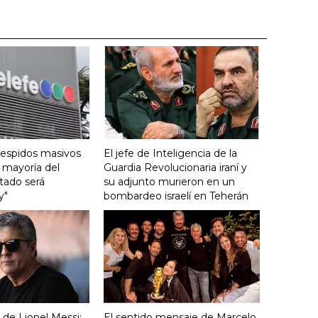
despidos masivos
El jefe de Inteligencia de la
a mayoría del
Guardia Revolucionaria iraní y
tado será
su adjunto murieron en un
y"
bombardeo israelí en Teherán
 de Lionel Messi:
El sentido mensaje de Marcelo