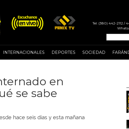
Tel: (380) 442-2112 /
Whatsa
INTERNACIONALES
DEPORTES
SOCIEDAD
FARÁN
nternado en
qué se sabe
desde hace seis días y esta mañana