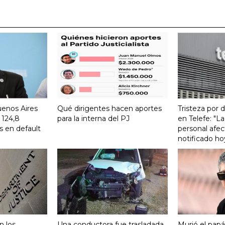
uenos Aires
Qué dirigentes hacen aportes
Tristeza por 
 124,8
para la interna del PJ
en Telefe: "L
s en default
personal afec
notificado ho
n los
Una conductora fue trasladada
Murió el papá