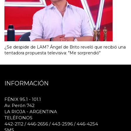
¿Se despide de LAM? Ángel de Brito reveló que recibió una
tentadora propuesta televisiva: "Me sorprendió"
INFORMACIÓN
FÉNIX 95.1 - 101.1
Av. Perón 742
LA RIOJA - ARGENTINA
TELÉFONOS
442-2112 / 446-2656 / 443-2596 / 446-4254
SMS