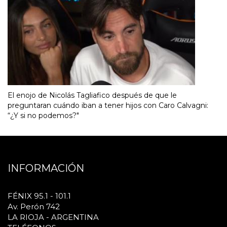
El enojo de Nicolás Tagliafico después de que le
preguntaran cuándo iban a tener hijos con Caro Calvagni:
“¿Y si no podemos?"
INFORMACIÓN
FÉNIX 95.1 - 101.1
Av. Perón 742
LA RIOJA - ARGENTINA