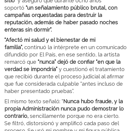
sitio”
y aseguró que durante ocho años
soportó
“un señalamiento público brutal, con
campañas orquestadas para destruir la
reputación, además de haber pasado noches
enteras sin dormir”.
“Afectó mi salud y el bienestar de mi
familia”,
continuó la intérprete en un comunicado
difundido por El País, en ese sentido, la artista
remarcó que
“nunca” dejó de confiar “en que la
verdad se impondría”
y cuestionó el tratamiento
que recibió durante el proceso judicial al afirmar
que fue considerada culpable “antes incluso de
haber presentado pruebas”.
El mismo texto señaló: “
Nunca hubo fraude, y la
propia Administración nunca pudo demostrar lo
contrario,
sencillamente porque no era cierto.
Se filtró, distorsionó y amplificó cada paso del
proceso. Se usó mi nombre y mi figura pública