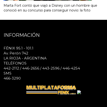
Marta Fort contó que viajó a Disney con un hombre que
conoció en su concurso para conseguir novio: la foto
INFORMACIÓN
FÉNIX 95.1 - 101.1
Av. Perón 742
LA RIOJA - ARGENTINA
TELÉFONOS
442-2112 / 446-2656 / 443-2596 / 446-4254
SMS
466-3290