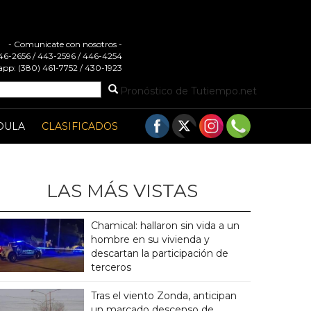
- Comunicate con nosotros -
 446-2656 / 443-2596 / 446-4254
pp: (380) 461-7752 / 430-1923
Pronóstico de Tutiempo.net
DULA
CLASIFICADOS
LAS MÁS VISTAS
Chamical: hallaron sin vida a un
hombre en su vivienda y
descartan la participación de
terceros
Tras el viento Zonda, anticipan
un marcado descenso de