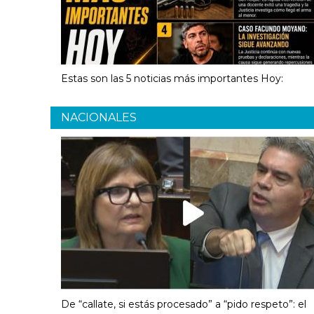
Estas son las 5 noticias más importantes Hoy:
NACIONALES
De “callate, si estás procesado” a “pido respeto”: el