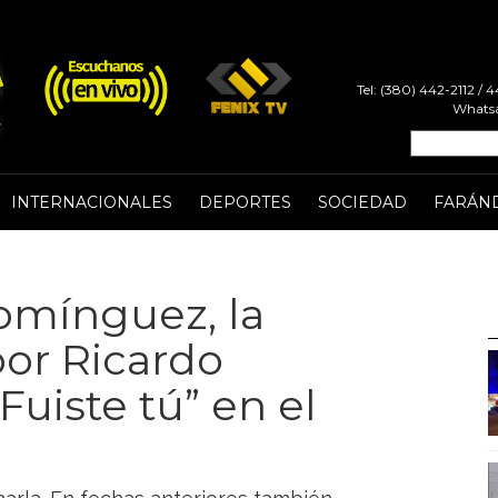
Tel: (380) 442-2112 /
Whatsa
INTERNACIONALES
DEPORTES
SOCIEDAD
FARÁN
omínguez, la
por Ricardo
Fuiste tú” en el