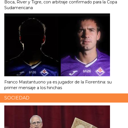
Boca, River y Tigre, con arbitraje confirmado para la Copa
Sudamericana
Franco Mastantuono ya es jugador de la Fiorentina: su
primer mensaje a los hinchas
SOCIEDAD