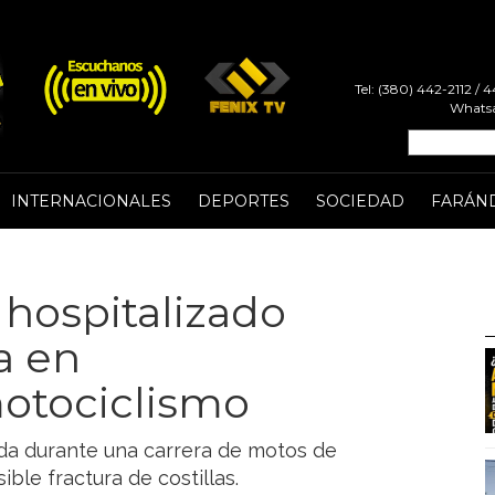
Tel: (380) 442-2112 /
Whatsa
INTERNACIONALES
DEPORTES
SOCIEDAD
FARÁN
 hospitalizado
da en
otociclismo
ada durante una carrera de motos de
ble fractura de costillas.