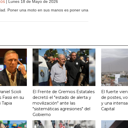
tos
| Lunes 18 de Mayo de 2026
dad. Poner una moto en sus manos es poner una
aniel Scioli
El Frente de Gremios Estatales
El fuerte vie
 Fassi en su
decretó el "estado de alerta y
de postes, vo
 Tapia
movilización" ante las
y una intensa
"sistemáticas agresiones" del
Capital
Gobierno