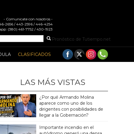
- Comunicate con nosotros -
 446-2656 / 443-2596 / 446-4254
pp: (380) 461-7752 / 430-1923
Pronóstico de Tutiempo.net
DULA
CLASIFICADOS
LAS MÁS VISTAS
¿Por qué Armando Molina
aparece como uno de los
dirigentes con posibilidades de
llegar a la Gobernación?
Importante incendio en el
autódromo generó una densa