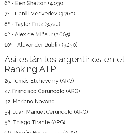
6º - Ben Shelton (4.030)
7º - Danill Medvedev (3.760)
8º - Taylor Fritz (3.720)
9º - Alex de Miñaur (3.665)
10º - Alexander Bublik (3.230)
Así están los argentinos en el
Ranking ATP
25. Tomás Etcheverry (ARG)
27. Francisco Cerúndolo (ARG)
42. Mariano Navone
54. Juan Manuel Cerúndolo (ARG)
58. Thiago Tirante (ARG)
66. Román Burruchaga (ARG)