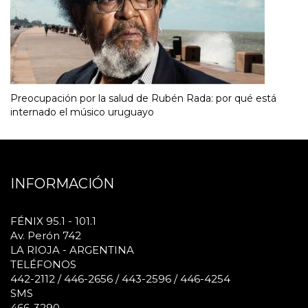
Preocupación por la salud de Rubén Rada: por qué está
internado el músico uruguayo
INFORMACIÓN
FÉNIX 95.1 - 101.1
Av. Perón 742
LA RIOJA - ARGENTINA
TELÉFONOS
442-2112 / 446-2656 / 443-2596 / 446-4254
SMS
466-3290