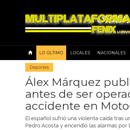
LO ÚLTIMO
LOCALES
NACIONALES
Deportes
Álex Márquez publ
antes de ser operad
accidente en Mot
El español sufrió una violenta caída tra
Pedro Acosta y encendió las alarmas por l