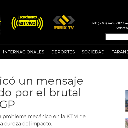
Tel: (380) 442-2112 /
Whatsa
INTERNACIONALES
DEPORTES
SOCIEDAD
FARÁN
icó un mensaje
o por el brutal
oGP
s un problema mecánico en la KTM de
a dureza del impacto.