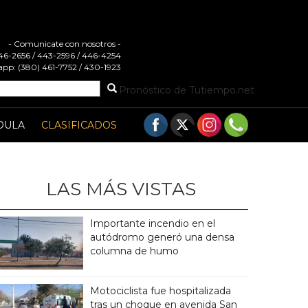
- Comunicate con nosotros -
 446-2656 / 443-2596 / 446-4254
pp: (380) 461-7752 / 430-1923
Pronóstico de Tutiempo.net
DULA
CLASIFICADOS
LAS MÁS VISTAS
Importante incendio en el
autódromo generó una densa
columna de humo
Motociclista fue hospitalizada
tras un choque en avenida San