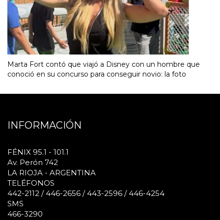
Marta Fort contó que viajó a Disney con un hombre que
conoció en su concurso para conseguir novio: la foto
INFORMACIÓN
FÉNIX 95.1 - 101.1
Av. Perón 742
LA RIOJA - ARGENTINA
TELÉFONOS
442-2112 / 446-2656 / 443-2596 / 446-4254
SMS
466-3290