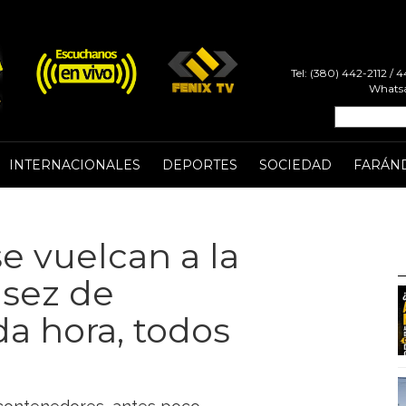
Tel: (380) 442-2112 /
Whatsa
INTERNACIONALES
DEPORTES
SOCIEDAD
FARÁN
e vuelcan a la
asez de
da hora, todos