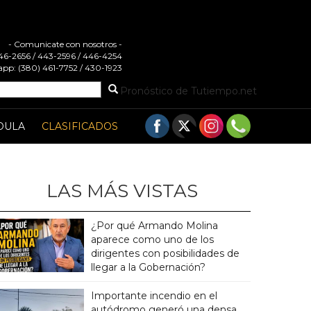
- Comunicate con nosotros -
 446-2656 / 443-2596 / 446-4254
pp: (380) 461-7752 / 430-1923
Pronóstico de Tutiempo.net
DULA
CLASIFICADOS
LAS MÁS VISTAS
¿Por qué Armando Molina
aparece como uno de los
dirigentes con posibilidades de
llegar a la Gobernación?
Importante incendio en el
autódromo generó una densa