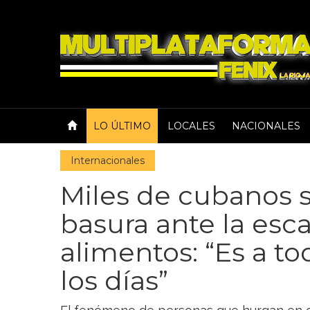
LO ÚLTIMO
LOCALES
NACIONALES
Internacionales
Miles de cubanos s
basura ante la esc
alimentos: “Es a to
los días”