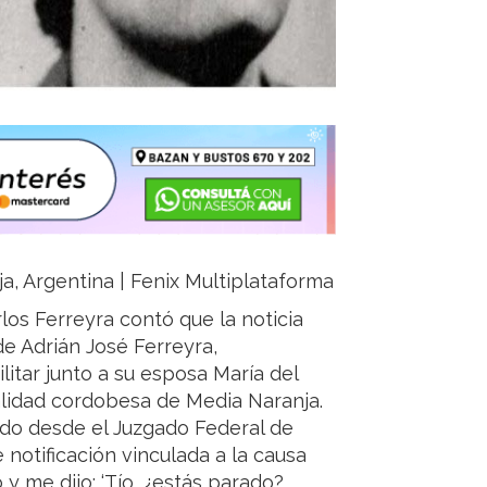
ja, Argentina | Fenix Multiplataforma
rlos Ferreyra contó que la noticia
de Adrián José Ferreyra,
litar junto a su esposa María del
alidad cordobesa de Media Naranja.
ado desde el Juzgado Federal de
notificación vinculada a la causa
 y me dijo: ‘Tío, ¿estás parado?