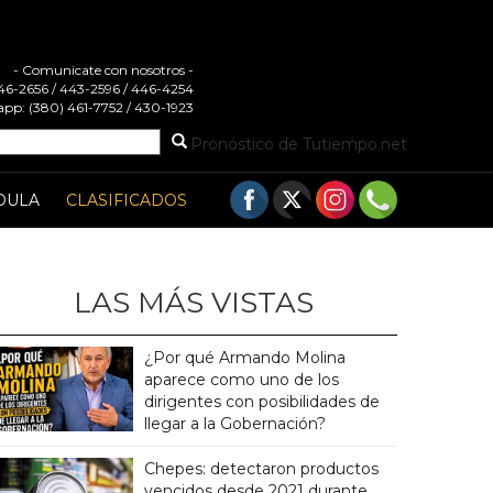
- Comunicate con nosotros -
 446-2656 / 443-2596 / 446-4254
pp: (380) 461-7752 / 430-1923
Pronóstico de Tutiempo.net
DULA
CLASIFICADOS
LAS MÁS VISTAS
¿Por qué Armando Molina
aparece como uno de los
dirigentes con posibilidades de
llegar a la Gobernación?
Chepes: detectaron productos
vencidos desde 2021 durante