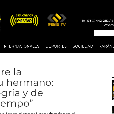
Tel: (380) 442-2112 /
Whatsa
INTERNACIONALES
DEPORTES
SOCIEDAD
FARÁN
re la
su hermano:
gría y de
tiempo”