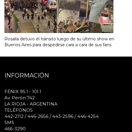
Rosalía detuvo el tránsito luego de su último show en
Buenos Aires para despedirse cara a cara de sus fans
INFORMACIÓN
FÉNIX 95.1 - 101.1
Av. Perón 742
LA RIOJA - ARGENTINA
TELÉFONOS
442-2112 / 446-2656 / 443-2596 / 446-4254
SMS
466-3290