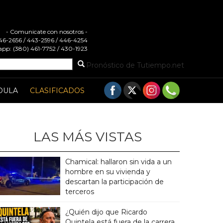
- Comunicate con nosotros -
 446-2656 / 443-2596 / 446-4254
pp: (380) 461-7752 / 430-1923
Pronóstico de Tutiempo.net
DULA
CLASIFICADOS
LAS MÁS VISTAS
Chamical: hallaron sin vida a un
hombre en su vivienda y
descartan la participación de
terceros
¿Quién dijo que Ricardo
Quintela está fuera de la carrera