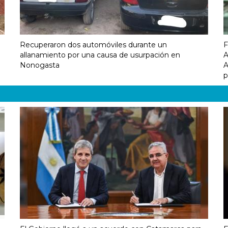
Recuperaron dos automóviles durante un
F
allanamiento por una causa de usurpación en
A
Nonogasta
A
p