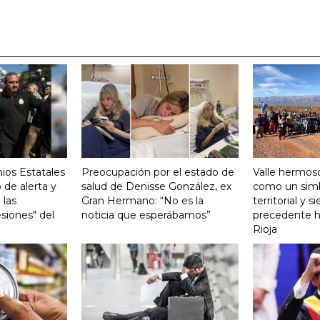
ios Estatales
Preocupación por el estado de
Valle hermoso
 de alerta y
salud de Denisse González, ex
como un sim
 las
Gran Hermano: “No es la
territorial y s
siones" del
noticia que esperábamos”
precedente hi
Rioja