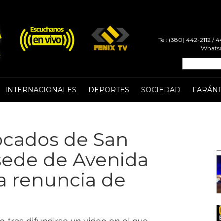
Tel: (380) 442-2112 /
Whatsa
INTERNACIONALES
DEPORTES
SOCIEDAD
FARÁN
ocados de San
sede de Avenida
la renuncia de