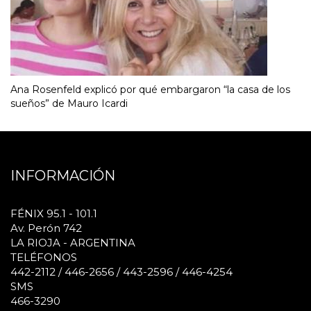
Ana Rosenfeld explicó por qué embargaron “la casa de los
sueños” de Mauro Icardi
INFORMACIÓN
FÉNIX 95.1 - 101.1
Av. Perón 742
LA RIOJA - ARGENTINA
TELÉFONOS
442-2112 / 446-2656 / 443-2596 / 446-4254
SMS
466-3290