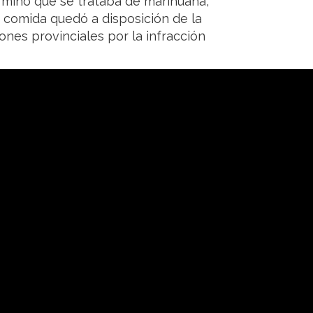
rminó que se trataba de marihuana,
a comida quedó a disposición de la
iones provinciales por la infracción