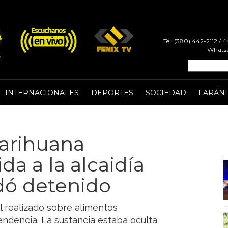
Tel: (380) 442-2112 /
Whatsa
INTERNACIONALES
DEPORTES
SOCIEDAD
FARÁN
marihuana
a a la alcaidía
dó detenido
l realizado sobre alimentos
endencia. La sustancia estaba oculta