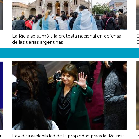
La Rioja se sumó a la protesta nacional en defensa
C
de las tierras argentinas
C
on
Ley de inviolabilidad de la propiedad privada: Patricia
I