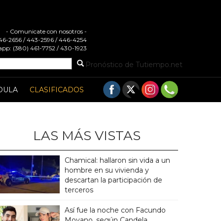
- Comunicate con nosotros -
 446-2656 / 443-2596 / 446-4254
pp: (380) 461-7752 / 430-1923
Pronóstico de Tutiempo.net
DULA
CLASIFICADOS
LAS MÁS VISTAS
Chamical: hallaron sin vida a un
hombre en su vivienda y
descartan la participación de
terceros
Así fue la noche con Facundo
Moyano, según Candela