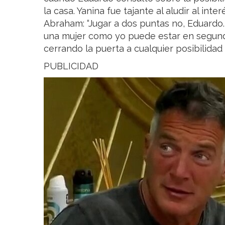
la casa. Yanina fue tajante al aludir al in
Abraham: “Jugar a dos puntas no, Eduardo
una mujer como yo puede estar en segund
cerrando la puerta a cualquier posibilidad
PUBLICIDAD