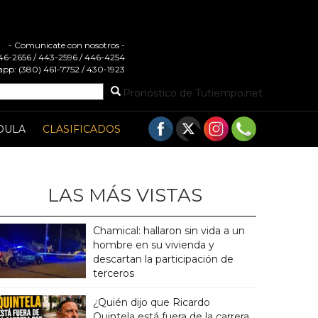
- Comunicate con nosotros -
 446-2656 / 443-2596 / 446-4254
pp: (380) 461-7752 / 430-1923
Pronóstico de Tutiempo.net
DULA
CLASIFICADOS
LAS MÁS VISTAS
Chamical: hallaron sin vida a un
hombre en su vivienda y
descartan la participación de
terceros
¿Quién dijo que Ricardo
Quintela está fuera de la carrera