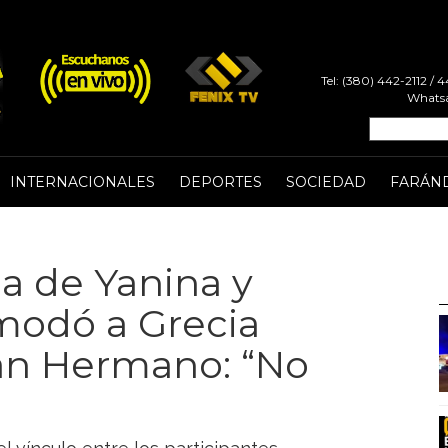
Tel: (380) 442-2112 /
Whatsa
INTERNACIONALES
DEPORTES
SOCIEDAD
FARÁN
a de Yanina y
modó a Grecia
an Hermano: “No