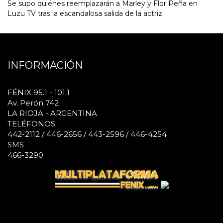
Se supo quiénes reemplazarán a Marley y Flor Peña en
Luzu TV tras la escandalosa salida de la actriz
INFORMACIÓN
FÉNIX 95.1 - 101.1
Av. Perón 742
LA RIOJA - ARGENTINA
TELÉFONOS
442-2112 / 446-2656 / 443-2596 / 446-4254
SMS
466-3290