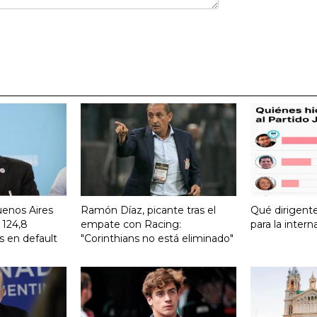
uenos Aires
Ramón Díaz, picante tras el
Qué dirigent
 124,8
empate con Racing:
para la intern
s en default
"Corinthians no está eliminado"