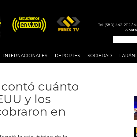
Tel: (380) 442-2112 /
Whatsa
INTERNACIONALES
DEPORTES
SOCIEDAD
FARÁN
 contó cuánto
EUU y los
cobraron en