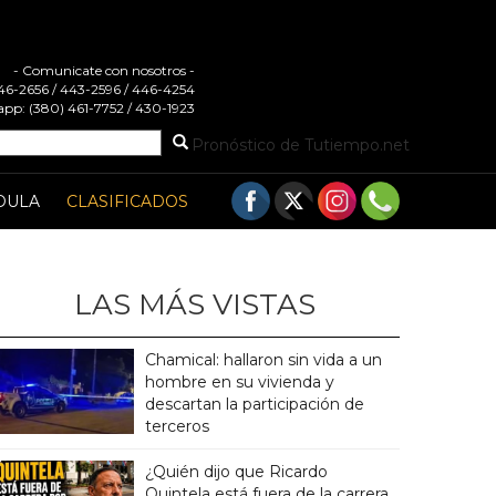
- Comunicate con nosotros -
 446-2656 / 443-2596 / 446-4254
pp: (380) 461-7752 / 430-1923
Pronóstico de Tutiempo.net
DULA
CLASIFICADOS
LAS MÁS VISTAS
Chamical: hallaron sin vida a un
hombre en su vivienda y
descartan la participación de
terceros
¿Quién dijo que Ricardo
Quintela está fuera de la carrera