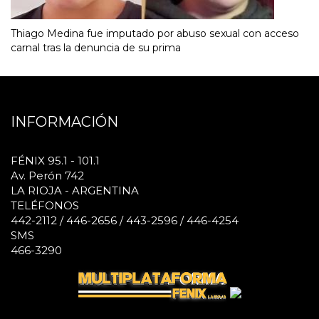
Thiago Medina fue imputado por abuso sexual con acceso
carnal tras la denuncia de su prima
INFORMACIÓN
FÉNIX 95.1 - 101.1
Av. Perón 742
LA RIOJA - ARGENTINA
TELÉFONOS
442-2112 / 446-2656 / 443-2596 / 446-4254
SMS
466-3290