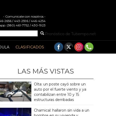
- Comunicate con nosotros -
 446-2656 / 443-2596 / 446-4254
pp: (380) 461-7752 / 430-1923
Pronóstico de Tutiempo.net
DULA
CLASIFICADOS
LAS MÁS VISTAS
Olta: un poste cayó sobre un
auto por el fuerte viento y ya
contabilizan entre 10 y 15
estructuras derribadas
Chamical: hallaron sin vida a un
hombre en su vivienda y