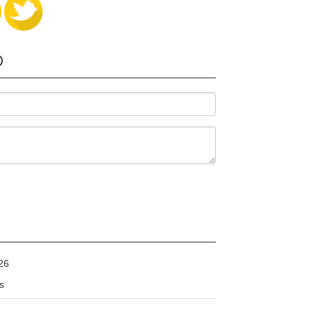
O
26
s