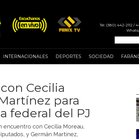
Tel: (380) 442-2112 /
Whatsa
INTERNACIONALES
DEPORTES
SOCIEDAD
FARÁN
con Cecilia
Martínez para
a federal del PJ
n encuentro con Cecilia Moreau,
iputados, y Germán Martínez,