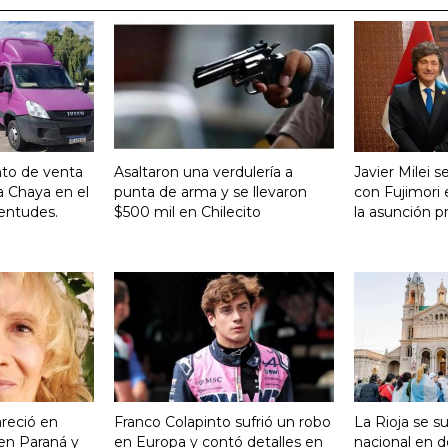
nto de venta
Asaltaron una verdulería a
Javier Milei 
a Chaya en el
punta de arma y se llevaron
con Fujimori 
entudes.
$500 mil en Chilecito
la asunción p
reció en
Franco Colapinto sufrió un robo
La Rioja se s
 en Paraná y
en Europa y contó detalles en
nacional en d