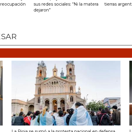
preocupación
sus redes sociales: “Ni la matera
tierras argent
dejaron”
ESAR
La Rioja se sumó a la protesta nacional en defensa
U