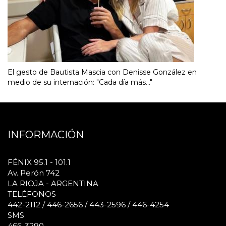
El gesto de Bautista Mascia con Denisse González en
medio de su internación: "Cada día más..."
INFORMACIÓN
FÉNIX 95.1 - 101.1
Av. Perón 742
LA RIOJA - ARGENTINA
TELÉFONOS
442-2112 / 446-2656 / 443-2596 / 446-4254
SMS
466-3290