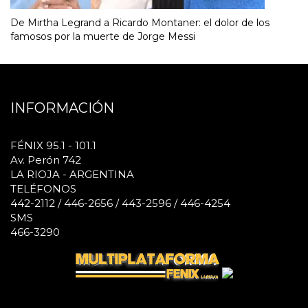
De Mirtha Legrand a Ricardo Montaner: el dolor de los
famosos por la muerte de Jorge Messi
INFORMACIÓN
FÉNIX 95.1 - 101.1
Av. Perón 742
LA RIOJA - ARGENTINA
TELÉFONOS
442-2112 / 446-2656 / 443-2596 / 446-4254
SMS
466-3290