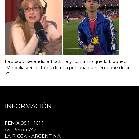
La Joaqui defendió a Luck Ra y confirmó que lo bloqueó:
“Me dolía ver las fotos de una persona que tenía que dejar
ir”
INFORMACIÓN
FÉNIX 95.1 - 101.1
Av. Perón 742
LA RIOJA - ARGENTINA