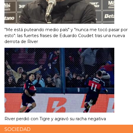
"Me está puteando medio país" y "nunca me tocó pasar por
esto": las fuertes frases de Eduardo Coudet tras una nueva
derrota de River
River perdió con Tigre y agravó su racha negativa
SOCIEDAD