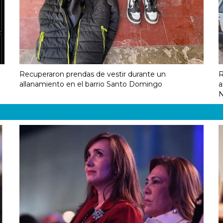
Recuperaron prendas de vestir durante un
R
allanamiento en el barrio Santo Domingo
a
N