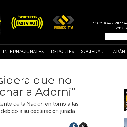
Tel: (380) 442-2112 /
Whatsa
INTERNACIONALES
DEPORTES
SOCIEDAD
FARÁN
nsidera que no
char a Adorni”
dente de la Nación en torno a las
debido a su declaración jurada