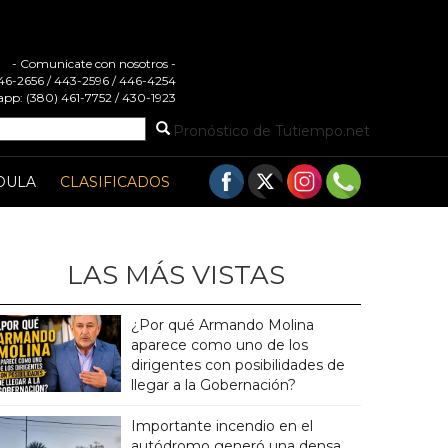
- Comunicate con nosotros -
 446-2656 / 443-2596 / 446-4254
pp: (380) 461-7752 / 430-1923
Pronóstico de Tutiempo.net
DULA
CLASIFICADOS
LAS MÁS VISTAS
¿Por qué Armando Molina
aparece como uno de los
dirigentes con posibilidades de
llegar a la Gobernación?
Importante incendio en el
autódromo generó una densa