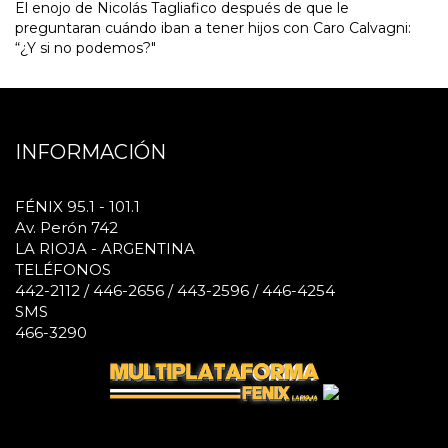
El enojo de Nicolás Tagliafico después de que le
preguntaran cuándo iban a tener hijos con Caro Calvagni:
“¿Y si no podemos?"
INFORMACIÓN
FÉNIX 95.1 - 101.1
Av. Perón 742
LA RIOJA - ARGENTINA
TELÉFONOS
442-2112 / 446-2656 / 443-2596 / 446-4254
SMS
466-3290