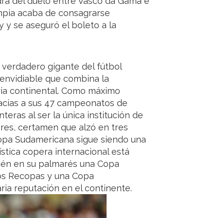
aldrá del duelo entre Vasco da Gama e
mpia acaba de consagrarse
y se aseguró el boleto a la
o verdadero gigante del fútbol
 envidiable que combina la
ria continental. Como máximo
racias a sus 47 campeonatos de
teras al ser la única institución de
res, certamen que alzó en tres
 Copa Sudamericana sigue siendo una
ística copera internacional está
bién en su palmarés una Copa
dos Recopas y una Copa
ia reputación en el continente.