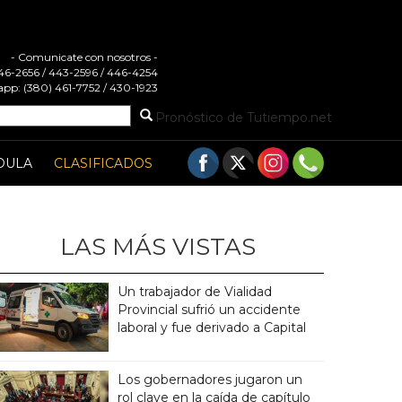
- Comunicate con nosotros -
 446-2656 / 443-2596 / 446-4254
pp: (380) 461-7752 / 430-1923
Pronóstico de Tutiempo.net
DULA
CLASIFICADOS
LAS MÁS VISTAS
Un trabajador de Vialidad
Provincial sufrió un accidente
laboral y fue derivado a Capital
Los gobernadores jugaron un
rol clave en la caída de capítulo