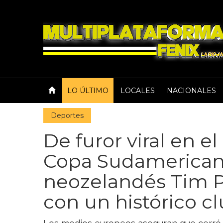
LO ÚLTIMO
LOCALES
NACIONALES
Deportes
De furor viral en el
Copa Sudamericana
neozelandés Tim P
con un histórico c