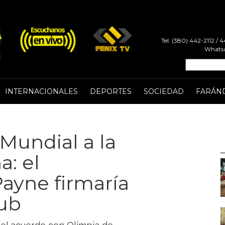
Tel: (380) 442-2112 /
Whatsa
INTERNACIONALES
DEPORTES
SOCIEDAD
FARÁN
 Mundial a la
: el
ayne firmaría
lub