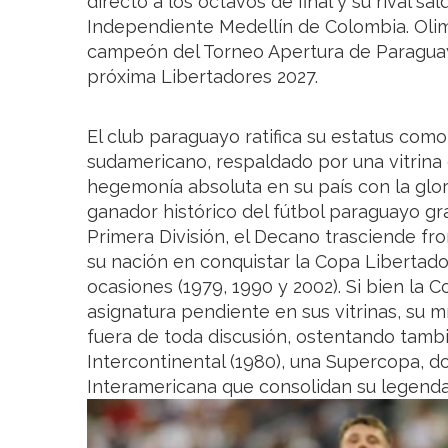
directo a los octavos de final y su rival s
Independiente Medellín de Colombia. Oli
campeón del Torneo Apertura de Paraguay 
próxima Libertadores 2027.
El club paraguayo ratifica su estatus com
sudamericano, respaldado por una vitrina
hegemonía absoluta en su país con la glo
ganador histórico del fútbol paraguayo g
Primera División, el Decano trasciende fron
su nación en conquistar la Copa Libertado
ocasiones (1979, 1990 y 2002). Si bien la
asignatura pendiente en sus vitrinas, su m
fuera de toda discusión, ostentando tam
Intercontinental (1980), una Supercopa, 
Interamericana que consolidan su legendar