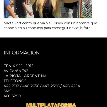
Marta Fort contó que viajó a Disney con un hombre que
conoció en su concurso para conseguir novio: la foto
INFORMACIÓN
FÉNIX 95.1 - 101.1
Av. Perón 742
LA RIOJA - ARGENTINA
TELÉFONOS
442-2112 / 446-2656 / 443-2596 / 446-4254
SMS
466-3290