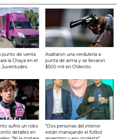
n punto de venta
Asaltaron una verdulería a
ara la Chaya en el
punta de arma y se llevaron
s Juventudes.
$500 mil en Chilecito
nto sufrió un robo
"Dos personas del interior
ontó detalles en
están manejando el fútbol
ales: “Ni la matera
argentino y eso molesta":