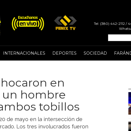
Tel: (380) 442-2112 /
Whatsa
INTERNACIONALES
DEPORTES
SOCIEDAD
FARÁN
chocaron en
s: un hombre
 ambos tobillos
 20 de mayo en la intersección de
ercado. Los tres involucrados fueron