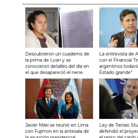
Descubrieron un cuaderno de
La entrevista de Ax
la prima de Loan y se
con el Financial T
conocieron detalles del día en
argentinos todaví
el que desapareció el nene
Estado grande”
Javier Milei se reunió en Lima
Ley de Tierras: S
con Fujimori en la antesala de
defendió el proye
la asunción presidencial
el retiro del capít