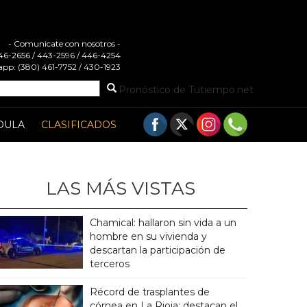
- Comunicate con nosotros -
 446-2656 / 443-2596 / 446-4254
pp: (380) 461-7752 / 430-1923
Pronóstico de Tutiempo.net
DULA
CLASIFICADOS
LAS MÁS VISTAS
Chamical: hallaron sin vida a un
hombre en su vivienda y
descartan la participación de
terceros
Récord de trasplantes de
córnea en La Rioja: destacan el