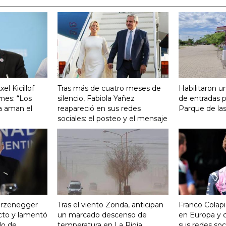
el Kicillof
Tras más de cuatro meses de
Habilitaron u
imes: “Los
silencio, Fabiola Yañez
de entradas p
a aman el
reapareció en sus redes
Parque de la
sociales: el posteo y el mensaje
turzenegger
Tras el viento Zonda, anticipan
Franco Colapi
cto y lamentó
un marcado descenso de
en Europa y c
ulo de
temperatura en La Rioja
sus redes soci