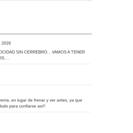
e 2026
OCIDAD SIN CERREBRO....VAMOS A TENER
.....
nía, en lugar de frenar y ver antes, ya que
ludo para confiarse así!!