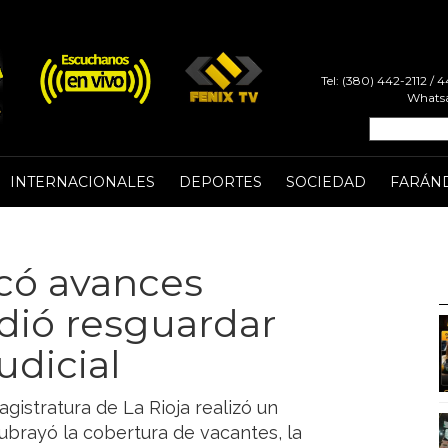
Tel: (380) 442-2112 /
Whatsa
INTERNACIONALES
DEPORTES
SOCIEDAD
FARÁN
acó avances
idió resguardar
udicial
agistratura de La Rioja realizó un
ubrayó la cobertura de vacantes, la