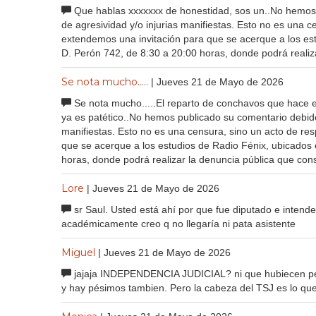
Que hablas xxxxxxx de honestidad, sos un..No hemos 
de agresividad y/o injurias manifiestas. Esto no es una c
extendemos una invitación para que se acerque a los es
D. Perón 742, de 8:30 a 20:00 horas, donde podrá realiz
Se nota mucho.....
| Jueves 21 de Mayo de 2026
Se nota mucho.....El reparto de conchavos que hace el 
ya es patético..No hemos publicado su comentario debido 
manifiestas. Esto no es una censura, sino un acto de re
que se acerque a los estudios de Radio Fénix, ubicados
horas, donde podrá realizar la denuncia pública que cons
Lore
| Jueves 21 de Mayo de 2026
sr Saul. Usted está ahí por que fue diputado e intend
académicamente creo q no llegaría ni pata asistente
Miguel
| Jueves 21 de Mayo de 2026
jajaja INDEPENDENCIA JUDICIAL? ni que hubiecen perd
y hay pésimos tambien. Pero la cabeza del TSJ es lo qu