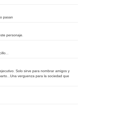
no pasan
este personaje.
llo...
 ejecutivo. Solo sirve para nombrar amigos y
eparto...Una verguenza para la sociedad que