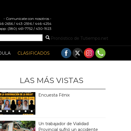
- Comunicate con nosotros -
 446-2656 / 443-2596 / 446-4254
pp: (380) 461-7752 / 430-1923
Pronóstico de Tutiempo.net
DULA
CLASIFICADOS
LAS MÁS VISTAS
Encuesta Fénix
Un trabajador de Vialidad
Provincial sufrió un accidente