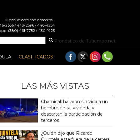
- Comunicate con nosotros -
 446-2656 / 443-2596 / 446-4254
pp: (380) 461-7752 / 430-1923
Pronóstico de Tutiempo.net
DULA
CLASIFICADOS
LAS MÁS VISTAS
Chamical: hallaron sin vida a un
hombre en su vivienda y
descartan la participación de
terceros
¿Quién dijo que Ricardo
Quintela está fuera de la carrera