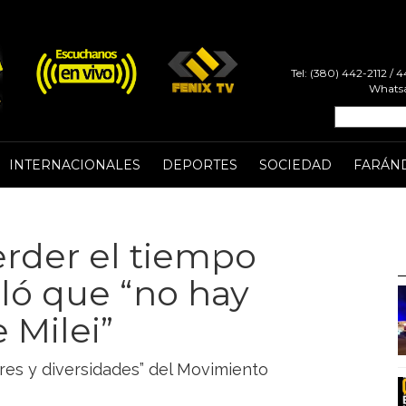
Tel: (380) 442-2112 /
Whatsa
INTERNACIONALES
DEPORTES
SOCIEDAD
FARÁN
perder el tiempo
aló que “no hay
 Milei”
eres y diversidades” del Movimiento