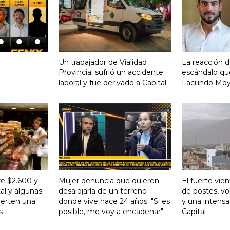
Un trabajador de Vialidad
La reacción d
Provincial sufrió un accidente
escándalo qu
laboral y fue derivado a Capital
Facundo Mo
re $2.600 y
Mujer denuncia que quieren
El fuerte vie
al y algunas
desalojarla de un terreno
de postes, vo
ierten una
donde vive hace 24 años: "Si es
y una intensa
s
posible, me voy a encadenar"
Capital