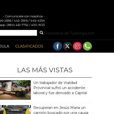
- Comunicate con nosotros -
 446-2656 / 443-2596 / 446-4254
pp: (380) 461-7752 / 430-1923
Pronóstico de Tutiempo.net
DULA
CLASIFICADOS
LAS MÁS VISTAS
Un trabajador de Vialidad
Provincial sufrió un accidente
laboral y fue derivado a Capital
Recuperan en Jesús María un
camión buscado por una causa