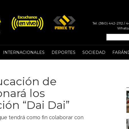
Tel: (380) 442-2112 /
Whatsa
INTERNACIONALES
DEPORTES
SOCIEDAD
FARÁN
ducación de
onará los
ión “Dai Dai”
 que tendrá como fin colaborar con