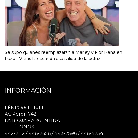
Se supo quiénes reemplazarán a Marley y Flor Peña en
Luzu TV tras la escandalosa salida de la actriz
INFORMACIÓN
FÉNIX 95.1 - 101.1
Av. Perón 742
LA RIOJA - ARGENTINA
TELÉFONOS
442-2112 / 446-2656 / 443-2596 / 446-4254