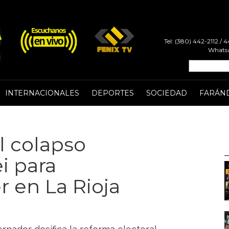
Tel: (380) 442-2112 /
Whatsa
INTERNACIONALES
DEPORTES
SOCIEDAD
FARÁN
l colapso
i para
r en La Rioja