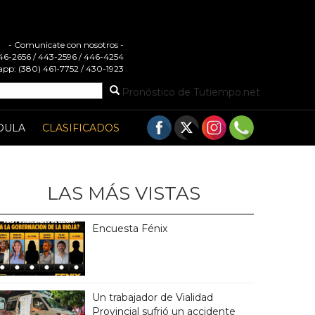
- Comunicate con nosotros -
 446-2656 / 443-2596 / 446-4254
pp: (380) 461-7752 / 430-1923
Pronóstico de Tutiempo.net
DULA
CLASIFICADOS
LAS MÁS VISTAS
Encuesta Fénix
Un trabajador de Vialidad
Provincial sufrió un accidente