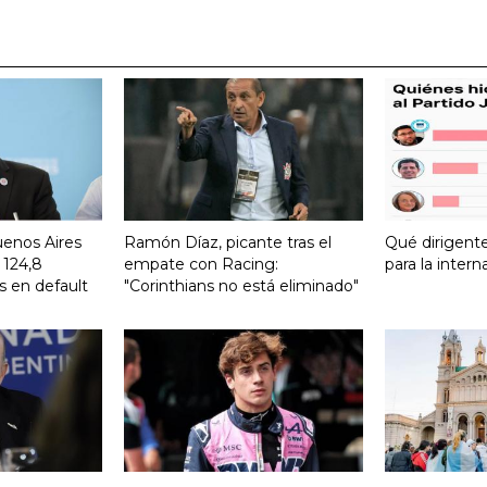
uenos Aires
Ramón Díaz, picante tras el
Qué dirigent
 124,8
empate con Racing:
para la intern
s en default
"Corinthians no está eliminado"