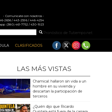
- Comunicate con nosotros -
 446-2656 / 443-2596 / 446-4254
pp: (380) 461-7752 / 430-1923
Pronóstico de Tutiempo.net
DULA
CLASIFICADOS
LAS MÁS VISTAS
Chamical: hallaron sin vida a un
hombre en su vivienda y
descartan la participación de
terceros
¿Quién dijo que Ricardo
Quintela está fuera de la carrera