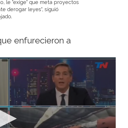
do, le "exige" que meta proyectos
te derogar leyes", siguió
jado.
que enfurecieron a