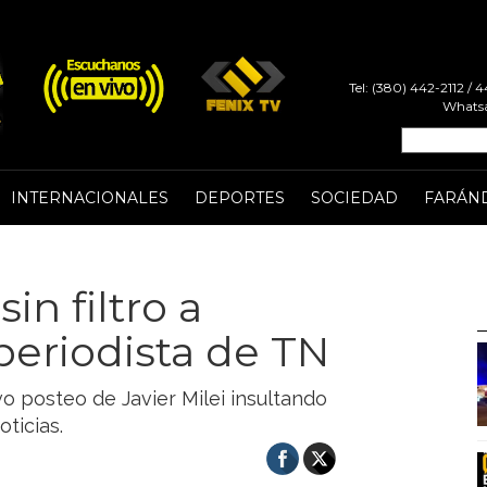
Tel: (380) 442-2112 /
Whatsa
INTERNACIONALES
DEPORTES
SOCIEDAD
FARÁN
sin filtro a
periodista de TN
vo posteo de Javier Milei insultando
ticias.