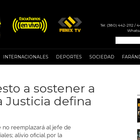
Tel: (380) 442-2112 /
Whatsa
INTERNACIONALES
DEPORTES
SOCIEDAD
FARÁN
esto a sostener a
 Justicia defina
 no reemplazará al jefe de
es; alivio oficial por la