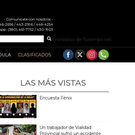
- Comunicate con nosotros -
 446-2656 / 443-2596 / 446-4254
pp: (380) 461-7752 / 430-1923
Pronóstico de Tutiempo.net
DULA
CLASIFICADOS
LAS MÁS VISTAS
Encuesta Fénix
Un trabajador de Vialidad
Provincial sufrió un accidente