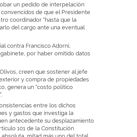
robar un pedido de interpelación
án convencidos de que el Presidente
stro coordinador “hasta que la
tarlo del cargo ante una eventual
al contra Francisco Adorni,
 gabinete, por haber omitido datos
Olivos, creen que sostener al jefe
l exterior y compra de propiedades
co, genera un “costo político
.
onsistencias entre los dichos
nes y gastos que investiga la
 buen antecedente su desplazamiento
tículo 101 de la Constitución
 absoluta, mitad más uno del total