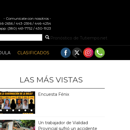
- Comunicate con nosotros -
 446-2656 / 443-2596 / 446-4254
pp: (380) 461-7752 / 430-1923
Pronóstico de Tutiempo.net
DULA
CLASIFICADOS
LAS MÁS VISTAS
Encuesta Fénix
Un trabajador de Vialidad
Provincial sufrió un accidente