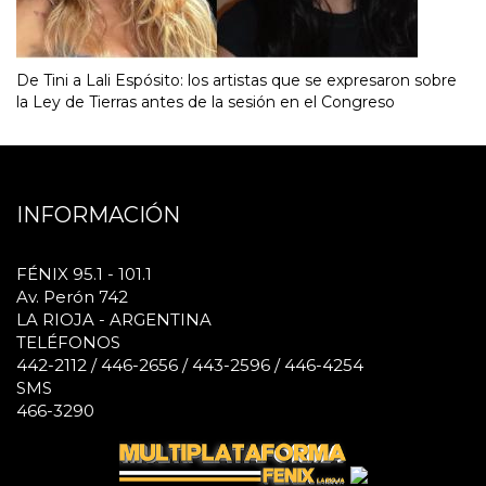
De Tini a Lali Espósito: los artistas que se expresaron sobre
la Ley de Tierras antes de la sesión en el Congreso
INFORMACIÓN
FÉNIX 95.1 - 101.1
Av. Perón 742
LA RIOJA - ARGENTINA
TELÉFONOS
442-2112 / 446-2656 / 443-2596 / 446-4254
SMS
466-3290